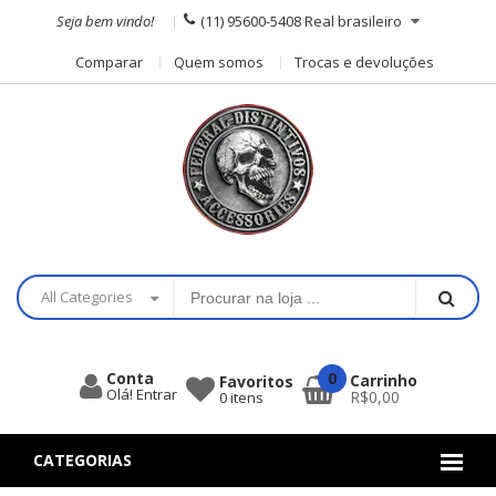
Seja bem vindo!
(11) 95600-5408
Real brasileiro
Comparar
Quem somos
Trocas e devoluções
All Categories
0
Conta
Carrinho
Favoritos
Olá! Entrar
R$0,00
0
itens
CATEGORIAS