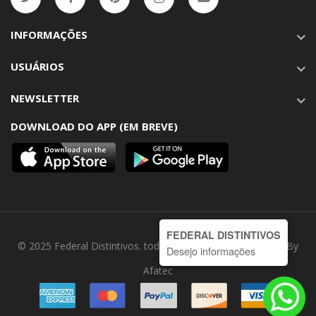
INFORMAÇÕES
USUÁRIOS
NEWSLETTER
DOWNLOAD DO APP (EM BREVE)
FEDERAL DISTINTIVOS
© 2025 Federal Distintivos. todos os direitos reservados | By
Desejo informações
Afatec