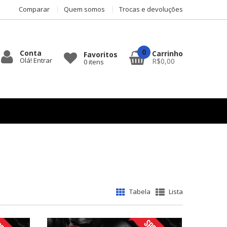
Comparar
Quem somos
Trocas e devoluções
0
Conta
Carrinho
Favoritos
Olá! Entrar
R$0,00
0
itens
Tabela
Lista