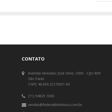
CONTATO
Avenida Vereador José Diniz, 3300 - Cjto 809
São Paulo
CNPJ: 46.600.221/0001-00
(11) 94825 1000
vendas@federaldistintivos.com.br