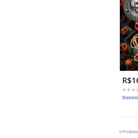
R$1
Distint
5 Produto(