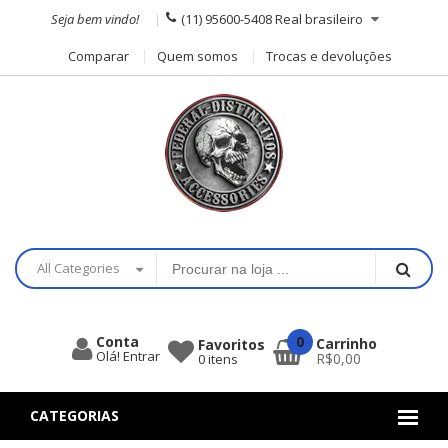
Seja bem vindo!
(11) 95600-5408
Real brasileiro
Comparar
Quem somos
Trocas e devoluções
All Categories
0
Conta
Carrinho
Favoritos
Olá! Entrar
R$0,00
0
itens
CATEGORIAS